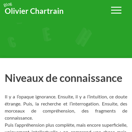
> Découvrez comment utiliser votre CPF pour financer votre
Blog
Olivier Chartrain
formation en français
en cliquant ici.
Passer
au
contenu
Niveaux de connaissance
Il y a l’opaque ignorance. Ensuite, il y a l’intuition, ce doute
étrange. Puis, la recherche et l’interrogation. Ensuite, des
morceaux de compréhension, des fragments de
connaissance.
Puis l’appréhension plus complète, mais encore superficielle,
uniquement intellectuelle : on comprend une chose mais,