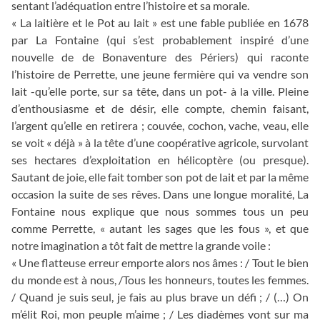
sentant l’adéquation entre l’histoire et sa morale.
« La laitière et le Pot au lait » est une fable publiée en 1678
par La Fontaine (qui s’est probablement inspiré d’une
nouvelle de de Bonaventure des Périers) qui raconte
l’histoire de Perrette, une jeune fermière qui va vendre son
lait -qu’elle porte, sur sa tête, dans un pot- à la ville. Pleine
d’enthousiasme et de désir, elle compte, chemin faisant,
l’argent qu’elle en retirera ; couvée, cochon, vache, veau, elle
se voit « déjà » à la tête d’une coopérative agricole, survolant
ses hectares d’exploitation en hélicoptère (ou presque).
Sautant de joie, elle fait tomber son pot de lait et par la même
occasion la suite de ses rêves. Dans une longue moralité, La
Fontaine nous explique que nous sommes tous un peu
comme Perrette, « autant les sages que les fous », et que
notre imagination a tôt fait de mettre la grande voile :
« Une flatteuse erreur emporte alors nos âmes : / Tout le bien
du monde est à nous, /Tous les honneurs, toutes les femmes.
/ Quand je suis seul, je fais au plus brave un défi ; / (…) On
m’élit Roi, mon peuple m’aime ; / Les diadèmes vont sur ma