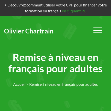
> Découvrez comment utiliser votre CPF pour financer votre
formation en français
en cliquant ici.
Olivier Chartrain
Passer
au
contenu
Remise à niveau en
français pour adultes
Accueil
>
Remise à niveau en français pour adultes