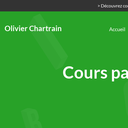
> Découvrez com
Olivier Chartrain
Accueil
Passer
au
contenu
Cours pa