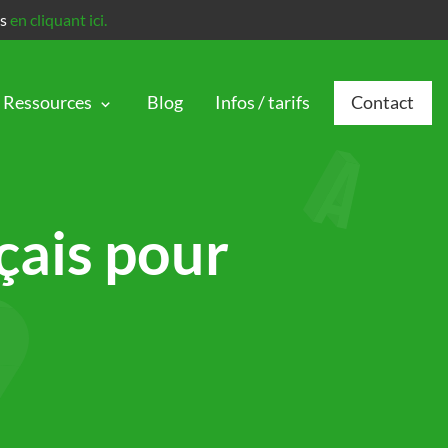
is
en cliquant ici.
Ressources
Blog
Infos / tarifs
Contact
çais pour