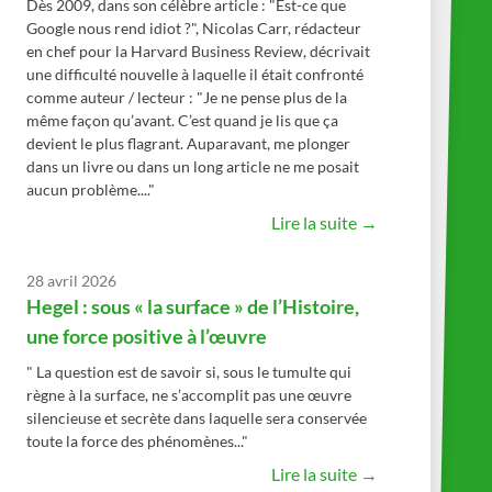
Dès 2009, dans son célèbre article : "Est-ce que
Google nous rend idiot ?", Nicolas Carr, rédacteur
en chef pour la Harvard Business Review, décrivait
une difficulté nouvelle à laquelle il était confronté
comme auteur / lecteur : "Je ne pense plus de la
même façon qu’avant. C’est quand je lis que ça
devient le plus flagrant. Auparavant, me plonger
dans un livre ou dans un long article ne me posait
aucun problème...."
Lire la suite →
28 avril 2026
Hegel : sous « la surface » de l’Histoire,
une force positive à l’œuvre
" La question est de savoir si, sous le tumulte qui
règne à la surface, ne s’accomplit pas une œuvre
silencieuse et secrète dans laquelle sera conservée
toute la force des phénomènes..."
Lire la suite →