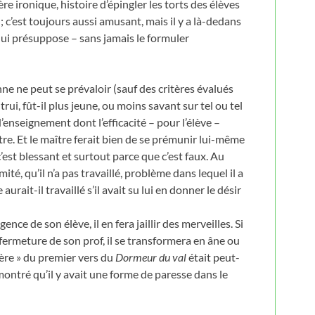
re ironique, histoire d’épingler les torts des élèves
; c’est toujours aussi amusant, mais il y a là-dedans
ui présuppose – sans jamais le formuler
ne ne peut se prévaloir (sauf des critères évalués
ui, fût-il plus jeune, ou moins savant sur tel ou tel
 d’enseignement dont l’efficacité – pour l’élève –
tre. Et le maître ferait bien de se prémunir lui-même
’est blessant et surtout parce que c’est faux. Au
mité, qu’il n’a pas travaillé, problème dans lequel il a
aurait-il travaillé s’il avait su lui en donner le désir
ence de son élève, il en fera jaillir des merveilles. Si
a fermeture de son prof, il se transformera en âne ou
ière » du premier vers du
Dormeur du val
était peut-
montré qu’il y avait une forme de paresse dans le