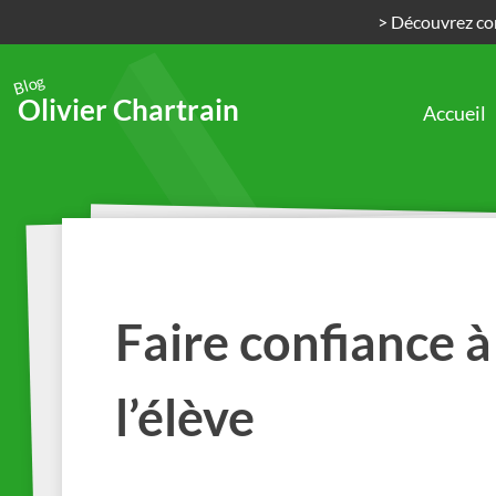
> Découvrez com
Blog
Olivier Chartrain
Accueil
Passer
au
contenu
Faire confiance à 
l’élève