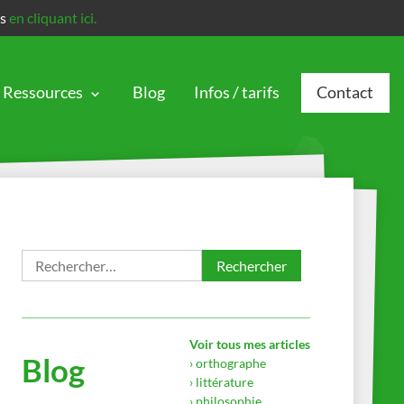
is
en cliquant ici.
Ressources
Blog
Infos / tarifs
Contact
Rechercher :
Voir tous mes articles
Blog
› orthographe
› littérature
› philosophie