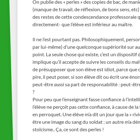
On publie des « perles » des copies de bac, de maniè
(manque de travail, de réflexion, de bons sens, etc) 
des restes de cette condescendance professorale q
directement- que l’élève est inférieur au maître.
Il ne l’est pourtant pas. Philosophiquement, person
par lui-même) d’une quelconque supériorité sur autr
point. La seule chose qui existe, c’est un dispositif
implique qu’il accepte de suivre les conseils du maî
de présupposer que son élève est idiot, parce que c
pire, il peut poser, si son élève dit ou écrit une énor
peut-être
aussi
sa part de responsabilité : peut-être 
?
Pour peu que l’enseignant fasse confiance à l’intellig
l’élève ne perçoit pas cette confiance, à cause de l
en perroquet. Une élève m’a dit un jour que la « riv
être une image du sang du soldat ; un autre m’a dé
stoïcisme.. Ça, ce sont des perles !