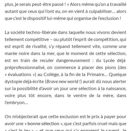
plus, je serais peut-être passé ! » Alors même qu’on a travaillé
autant que ceux qui l’ont eu, on en vient à culpabiliser… alors
que c’est le dispositif lui-même qui organise de l’exclusion !
La société techno-libérale dans laquelle nous vivons devient
tellement compétitive – ou plutôt l’esprit de compétition, qui
est esprit de rivalité, s’y répand tellement vite, comme une
marée noire dans la mer, que le moment de cette sélection,
est en train de reculer dangereusement : du Lycée déjà
préprofessionnalisé, on commence à placer des pions (des
« évaluations ») au Collège, à la fin de la Primaire… Quelque
dystopie déjà écrite (
Brave new world !
) aurait dû nous alerter
sur la possibilité d’avoir un jour une sélection à la naissance,
voire plus tôt encore, dans le ventre de la mère, dans
l’embryon…
On m’objecterait que cette exclusion est le prix à payer pour
avoir une «
bonne sélection
», que c’est parfois cruel mais que
« c’est le jeu » – et que ceux qui s’y engagent le savent. Je