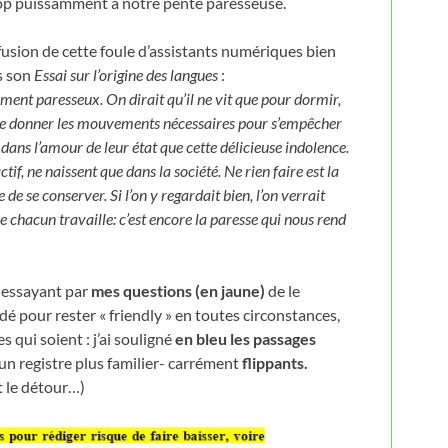
 trop puissamment à notre pente paresseuse.
fusion de cette foule d’assistants numériques bien
s son
Essai sur l’origine des langues
:
ement paresseux. On dirait qu’il ne vit que pour dormir,
à se donner les mouvements nécessaires pour s’empêcher
dans l’amour de leur état que cette délicieuse indolence.
if, ne naissent que dans la société. Ne rien faire est la
de se conserver. Si l’on y regardait bien, l’on verrait
 chacun travaille: c’est encore la paresse qui nous rend
n essayant par
mes questions (en jaune)
de le
é pour rester « friendly » en toutes circonstances,
 qui soient : j’ai souligné
en bleu les passages
 un registre plus familier- carrément
flippants.
t le détour…)