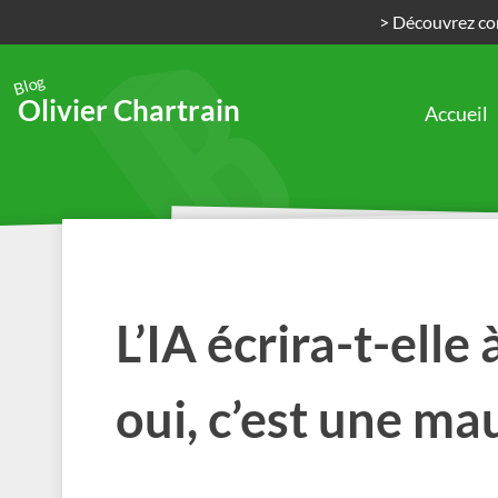
> Découvrez com
Blog
Olivier Chartrain
Accueil
Passer
au
contenu
L’IA écrira-t-elle 
oui, c’est une ma