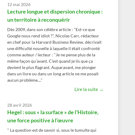
12 mai 2026
Lecture longue et dispersion chronique :
un territoire à reconquérir
Dès 2009, dans son célèbre article : "Est-ce que
Google nous rend idiot ?", Nicolas Carr, rédacteur
en chef pour la Harvard Business Review, décrivait
une difficulté nouvelle à laquelle il était confronté
comme auteur / lecteur : "Je ne pense plus de la
même façon qu’avant. C’est quand je lis que ça
devient le plus flagrant. Auparavant, me plonger
dans un livre ou dans un long article ne me posait
aucun problème...."
Lire la suite →
28 avril 2026
Hegel : sous « la surface » de l’Histoire,
une force positive à l’œuvre
" La question est de savoir si, sous le tumulte qui