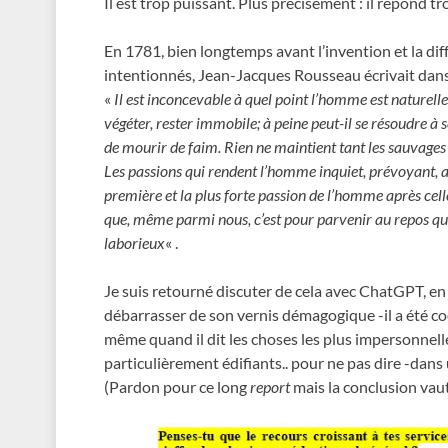
Il est trop puissant. Plus précisément : il répond
En 1781, bien longtemps avant l’invention et la dif
intentionnés, Jean-Jacques Rousseau écrivait dan
«
Il est inconcevable à quel point l’homme est naturell
végéter, rester immobile; à peine peut-il se résoudre 
de mourir de faim. Rien ne maintient tant les sauvages 
Les passions qui rendent l’homme inquiet, prévoyant, act
première et la plus forte passion de l’homme après celle 
que, même parmi nous, c’est pour parvenir au repos que
laborieux
« .
Je suis retourné discuter de cela avec ChatGPT, e
débarrasser de son vernis démagogique -il a été cod
même quand il dit les choses les plus impersonnelles
particulièrement édifiants.. pour ne pas dire -dans
(Pardon pour ce long
report
mais la conclusion vau