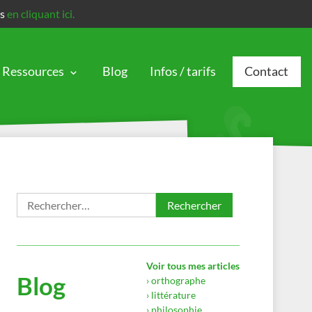
is
en cliquant ici.
Ressources
Blog
Infos / tarifs
Contact
Rechercher :
Voir tous mes articles
Blog
› orthographe
› littérature
› philosophie