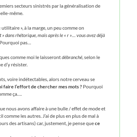
miers secteurs sinistrés par la généralisation de
e elle-même.
 utilitaire », à la marge, un peu comme on
 t » dans rhétorique, mais après le « r »
…
vous avez déjà
Pourquoi pas…
iques comme moi le laisseront
débranché
, selon le
e d’y résister.
nts, voire indétectables, alors notre cerveau se
 faire l’effort de chercher mes mots ?
Pourquoi
comme ça….
e nous avons affaire à une bulle / effet de mode et
il comme les autres. J’ai de plus en plus de mal à
jours des artisans) car, justement, je pense que
ce