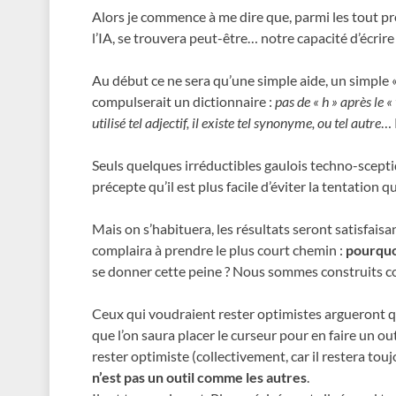
Alors je commence à me dire que, parmi les tout pre
l’IA, se trouvera peut-être… notre capacité d’écrir
Au début ce ne sera qu’une simple aide, un simple «
compulserait un dictionnaire :
pas de « h » après le «
utilisé tel adjectif, il existe tel synonyme, ou tel autre
… 
Seuls quelques irréductibles gaulois techno-scept
précepte qu’il est plus facile d’éviter la tentation qu
Mais on s’habituera, les résultats seront satisfaisa
complaira à prendre le plus court chemin :
pourquoi
se donner cette peine ? Nous sommes construits 
Ceux qui voudraient rester optimistes argueront qu
que l’on saura placer le curseur pour en faire un out
rester optimiste (collectivement, car il restera tou
n’est pas un outil comme les autres
.