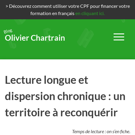
> Découvrez comment utiliser votre CPF pour financer votre
formation en français
en cliquant ici.
Blog
Olivier Chartrain
Passer
au
contenu
Lecture longue et
dispersion chronique : un
territoire à reconquérir
Temps de lecture : on s’en fiche
.