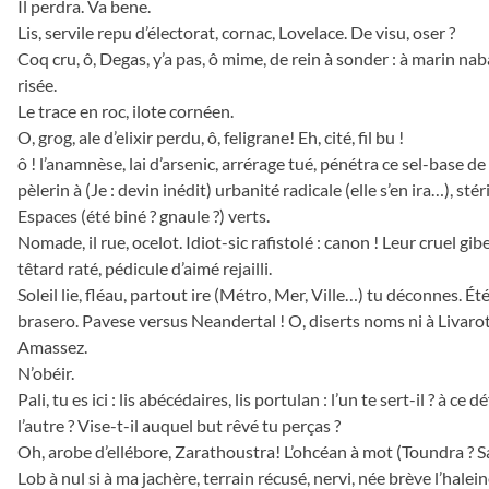
Il perdra. Va bene.
Lis, servile repu d’électorat, cornac, Lovelace. De visu, oser ?
Coq cru, ô, Degas, y’a pas, ô mime, de rein à sonder : à marin n
risée.
Le trace en roc, ilote cornéen.
O, grog, ale d’elixir perdu, ô, feligrane! Eh, cité, fil bu !
ô ! l’anamnèse, lai d’arsenic, arrérage tué, pénétra ce sel-base de
pèlerin à (Je : devin inédit) urbanité radicale (elle s’en ira…), stér
Espaces (été biné ? gnaule ?) verts.
Nomade, il rue, ocelot. Idiot-sic rafistolé : canon ! Leur cruel gibe
têtard raté, pédicule d’aimé rejailli.
Soleil lie, fléau, partout ire (Métro, Mer, Ville…) tu déconnes. Été
brasero. Pavese versus Neandertal ! O, diserts noms ni à Livarot 
Amassez.
N’obéir.
Pali, tu es ici : lis abécédaires, lis portulan : l’un te sert-il ? à ce d
l’autre ? Vise-t-il auquel but rêvé tu perças ?
Oh, arobe d’ellébore, Zarathoustra! L’ohcéan à mot (Toundra ? Sahe
Lob à nul si à ma jachère, terrain récusé, nervi, née brève l’halei