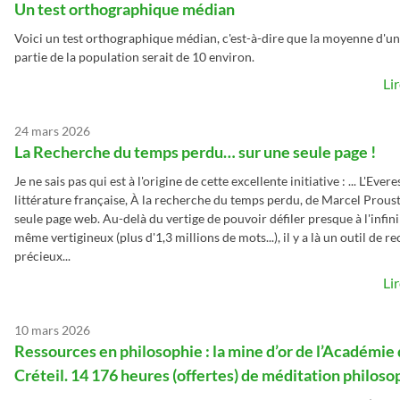
Un test orthographique médian
Voici un test orthographique médian, c'est-à-dire que la moyenne d'un
partie de la population serait de 10 environ.
Li
24 mars 2026
La Recherche du temps perdu… sur une seule page !
Je ne sais pas qui est à l'origine de cette excellente initiative : ... L'Evere
littérature française, À la recherche du temps perdu, de Marcel Proust
seule page web. Au-delà du vertige de pouvoir défiler presque à l'infini 
même vertigineux (plus d'1,3 millions de mots...), il y a là un outil de r
précieux...
Li
10 mars 2026
Ressources en philosophie : la mine d’or de l’Académie
Créteil. 14 176 heures (offertes) de méditation philos