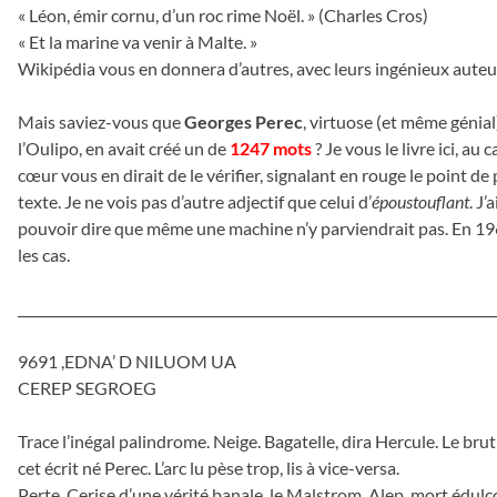
« Léon, émir cornu, d’un roc rime Noël. » (Charles Cros)
« Et la marine va venir à Malte. »
Wikipédia vous en donnera d’autres, avec leurs ingénieux auteu
Mais saviez-vous que
Georges Perec
, virtuose (et même génial
l’Oulipo, en avait créé un de
1247 mots
? Je vous le livre ici, au c
cœur vous en dirait de le vérifier, signalant en rouge le point de
texte. Je ne vois pas d’autre adjectif que celui d’
époustouflant
. J’
pouvoir dire que même une machine n’y parviendrait pas. En 19
les cas.
________________________________________________________________________
9691 ,EDNA’ D NILUOM UA
CEREP SEGROEG
Trace l’inégal palindrome. Neige. Bagatelle, dira Hercule. Le brut
cet écrit né Perec. L’arc lu pèse trop, lis à vice-versa.
Perte. Cerise d’une vérité banale, le Malstrom, Alep, mort édulc