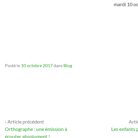
mardi 10 o
_
_
_
Posté le
10 octobre 2017
dans
Blog
‹ Article précédent
Arti
Navigation
Orthographe : une émission à
Les enfants 
de
écouter absolument !