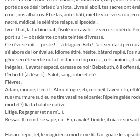
porté de ce désir brisé d’un iota. Livre si aboli, tes sacres ont ére
cruel, nos albatros. Être las, autel bâti, miette vice-versa du jeu q
nacré, médical, le sélénite relaps, ellipsoïdal.
Ivre il bat, la turbine bat, l’isolé me ravale : le verre si obéi du P
port su ! — obsédante sonate teintée d’ivresse.
Ce rêve se mit — peste ! — à blaguer. Beh ! L’art sec n’a si peu qu
s’élabore de l’or évalué. Idiome étiré, hésite, bâtard replié, l’os nu. 
gêne secrète verbe nul à l’instar de cinq occis–, rets amincis, drai
inégales, il, avatar espacé, caresse ce noir Belzebuth, ô il offensé, 
L’écho fit (à désert) : Salut, sang, robe et été.
Fièvres.
Adam, rauque; il écrit : Abrupt ogre, eh, cercueil, l’avenir tu, effilé
rue (murmure sud eu ne tire vaseline séparée; l’épeire gelée rode
mortel ?) lia ta balafre native.
Litige. Regagner (et ne m’…).
Ressac. Il frémit, se sape, na ! Eh, cavale! Timide, il nia ce sursaut
Hasard repu, tel, le magicien à morte me lit. Un ignare le rapsode