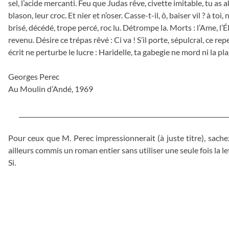
sel, l’acide mercanti. Feu que Judas rêve, civette imitable, tu as al
blason, leur croc. Et nier et n’oser. Casse-t-il, ô, baiser vil ? à toi, 
brisé, décédé, trope percé, roc lu. Détrompe la. Morts : l’Ame, l’É
revenu. Désire ce trépas rêvé : Ci va ! S’il porte, sépulcral, ce repe
écrit ne perturbe le lucre : Haridelle, ta gabegie ne mord ni la plag
Georges Perec
Au Moulin d’Andé, 1969
____________________________________________________________________
Pour ceux que M. Perec impressionnerait (à juste titre), sachez
ailleurs commis un roman entier sans utiliser une seule fois la lett
Si.
_
_