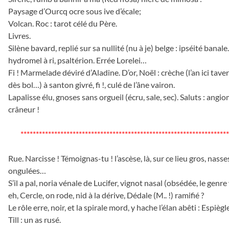
Paysage d’Ourcq ocre sous ive d’écale;
Volcan. Roc : tarot célé du Père.
Livres.
Silène bavard, replié sur sa nullité (nu à je) belge : ipséité banale. L
hydromel à ri, psaltérion. Errée Lorelei…
Fi ! Marmelade déviré d’Aladine. D’or, Noël : crèche (l’an ici tave
dès bol…) à santon givré, fi !, culé de l’âne vairon.
Lapalisse élu, gnoses sans orgueil (écru, sale, sec). Saluts : angiom
crâneur !
********************************************************************
Rue. Narcisse ! Témoignas-tu ! l’ascèse, là, sur ce lieu gros, nasse
ongulées…
S’il a pal, noria vénale de Lucifer, vignot nasal (obsédée, le genre 
eh, Cercle, on rode, nid à la dérive, Dédale (M.. !) ramifié ?
Le rôle erre, noir, et la spirale mord, y hache l’élan abêti : Espièg
Till : un as rusé.