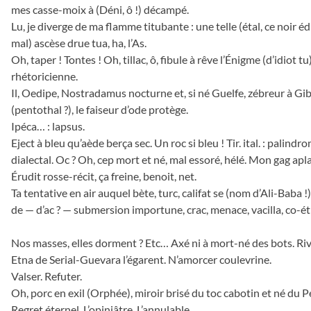
mes casse-moix à (Déni, ô !) décampé.
Lu, je diverge de ma flamme titubante : une telle (étal, ce noir éd
mal) ascèse drue tua, ha, l’As.
Oh, taper ! Tontes ! Oh, tillac, ô, fibule à rêve l’Énigme (d’idiot tu
rhétoricienne.
Il, Oedipe, Nostradamus nocturne et, si né Guelfe, zébreur à Gib
(pentothal ?), le faiseur d’ode protège.
Ipéca… : lapsus.
Eject à bleu qu’aède berça sec. Un roc si bleu ! Tir. ital. : palindr
dialectal. Oc ? Oh, cep mort et né, mal essoré, hélé. Mon gag aplat
Érudit rosse-récit, ça freine, benoit, net.
Ta tentative en air auquel bète, turc, califat se (nom d’Ali-Baba !)
de — d’ac ? — submersion importune, crac, menace, vacilla, co-é
Nos masses, elles dorment ? Etc… Axé ni à mort-né des bots. Riv
Etna de Serial-Guevara l’égarent. N’amorcer coulevrine.
Valser. Refuter.
Oh, porc en exil (Orphée), miroir brisé du toc cabotin et né du P
Regret éternel. L’opiniâtre. L’annulable.