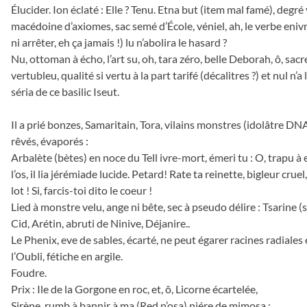
Élucider. Ion éclaté : Elle ? Tenu. Etna but (item mal famé), degré v
macédoine d’axiomes, sac semé d’École, véniel, ah, le verbe eniv
ni arrêter, eh ça jamais !) lu n’abolira le hasard ?
Nu, ottoman à écho, l’art su, oh, tara zéro, belle Deborah, ô, sacr
vertubleu, qualité si vertu à la part tarifé (décalitres ?) et nul n’a l
séria de ce basilic Iseut.
Il a prié bonzes, Samaritain, Tora, vilains monstres (idolâtre DN
rêvés, évaporés :
Arbalète (bètes) en noce du Tell ivre-mort, émeri tu : O, trapu à elf
l’os, il lia jérémiade lucide. Petard! Rate ta reinette, bigleur cruel
lot ! Si, farcis-toi dito le coeur !
Lied à monstre velu, ange ni bête, sec à pseudo délire : Tsarine (se
Cid, Arétin, abruti de Ninive, Déjanire..
Le Phenix, eve de sables, écarté, ne peut égarer racines radiales
l’Oubli, fétiche en argile.
Foudre.
Prix : Ile de la Gorgone en roc, et, ô, Licorne écartelée,
Sirène, rumb à bannir à ma (Red n’osa) niére de mimosa :