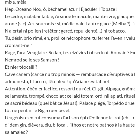
mixa, mêla :
Hep, Oceano Nox, ô, béchamel azur ! Éjaculer ! Topaze !
Le cèdre, malabar faible, Arsinoë le macule, mante ivre, glauque, p
atone (sic). Art sournois : si, médicinale, l’autre glace (Melba ?) l’
N’alertai ni pollen (retêter : gercé, repu, denté…) ni tobacco.
Tu, désir, brio rimé, eh, prolixe nécrophore, tu ferres l’avenir velu
cromant-né ?
Rage, l’ara. Veuglaire. Sedan, tes elzévirs t’obsèdent. Romain ? Ex
Nemrod selle ses Samson !
Et nier téocalli ?
Cave canem (car ce nu trop minois — rembuscade d’éruptives à 
admonesta, fil accru, Têtebleu ! qu’Ariane évitât net.
Attention, ébénier factice, ressorti du réel. Ci-gît. Alpaga, gnôme
se lamente, trompé, chocolat : ce laid totem, ord, nil aplati, ritue
ce sacré bédeau (quel bât ce Jésus!). Palace piégé, Torpédo drue s
tôt ne peut ni le Big à ruer bezef.
L’eugéniste en rut consuma d’art son épi d’éolienne ici rot (eh… rut
d’idem gin, élèvera, élu, bifocal, l’ithos et notre pathos à la haut
salamalec ?