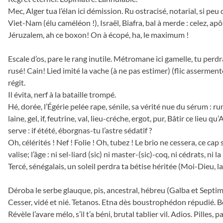
Mec, Alger tua l’élan ici démission. Ru ostracisé, notarial, si peu 
Viet-Nam (élu caméléon !), Israël, Biafra, bal à merde : celez, apô
Jéruzalem, ah ce boxon! On à écopé, ha, le maximum !
Escale d’os, pare le rang inutile. Métromane ici gamelle, tu perdr
rusé! Cain! Lied imité la vache (à ne pas estimer) (flic asserment
régit.
Il évita, nerf à la bataille trompé.
Hé, dorée, l’Égérie pelée rape, sénile, sa vérité nue du sérum : ru
laine, gel, if, feutrine, val, lieu-créche, ergot, pur, Bâtir ce lieu q
serve : if étété, éborgnas-tu l’astre sédatif ?
Oh, célérités ! Nef ! Folie ! Oh, tubez ! Le brio ne cessera, ce cap 
valise; l’âge : ni sel-liard (sic) ni master-(sic)-coq, ni cédrats, ni l
Tercé, sénégalais, un soleil perdra ta bétise héritée (Moi-Dieu, la
Déroba le serbe glauque, pis, ancestral, hébreu (Galba et Septi
Cesser, vidé et nié. Tetanos. Etna dès boustrophédon répudié. B
Révèle l’avare mélo, s’il t’a béni, brutal tablier vil. Adios. Pilles, pa