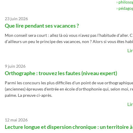
› philoso
› pédago
23 juin 2026
Que lire pendant ses vacances ?
Mon conseil sera court : allez là où vous n’avez pas l’habitude d’aller. C
d’ailleurs un peu le principe des vacances, non ? Alors si vous êtes habit
Li
9 juin 2026
Orthographe : trouvez les fautes (niveau expert)
Parmi les concours les plus difficiles d'un point de vue orthographique,
(anciennes) épreuves d'entrée en école d'orthophonie qui, selon moi, 
palme. La preuve ci-après.
Li
12 mai 2026
Lecture longue et dispersion chronique : un territoire à