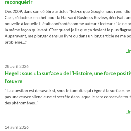
reconquérir
Dès 2009, dans son célèbre article : "Est-ce que Google nous rend idiot
Carr, rédacteur en chef pour la Harvard Business Review, décrivait une
nouvelle à laquelle il était confronté comme auteur / lecteur : "Je ne p
la même façon qu’avant. C’est quand je lis que ça devient le plus flagra
Auparavant, me plonger dans un livre ou dans un long article ne me p
problème...."
Li
28 avril 2026
Hegel : sous « la surface » de l’Histoire, une force positi
l’œuvre
" La question est de savoir si, sous le tumulte qui règne à la surface, ne
pas une œuvre silencieuse et secrète dans laquelle sera conservée tout
des phénomènes..."
Li
14 avril 2026