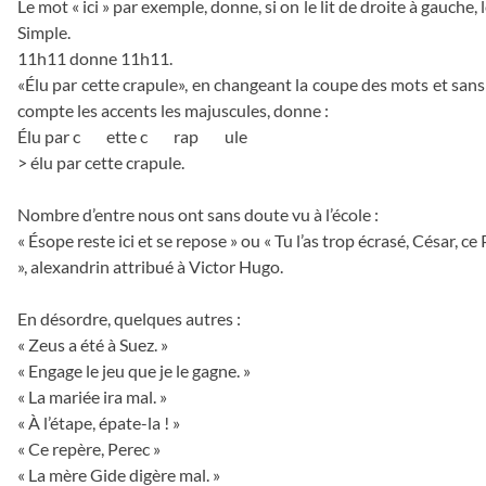
Le mot « ici » par exemple, donne, si on le lit de droite à gauche, le
Simple.
11h11 donne 11h11.
«Élu par cette crapule», en changeant la coupe des mots et san
compte les accents les majuscules, donne :
Élu par c ette c rap ule
> élu par cette crapule.
Nombre d’entre nous ont sans doute vu à l’école :
« Ésope reste ici et se repose » ou « Tu l’as trop écrasé, César, ce 
», alexandrin attribué à Victor Hugo.
En désordre, quelques autres :
« Zeus a été à Suez. »
« Engage le jeu que je le gagne. »
« La mariée ira mal. »
« À l’étape, épate-la ! »
« Ce repère, Perec »
« La mère Gide digère mal. »