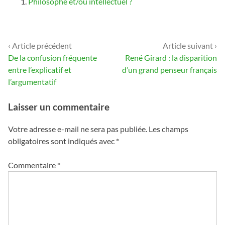
Philosophe et/ou intellectuel ?
‹ Article précédent
Article suivant ›
Navigation
De la confusion fréquente
René Girard : la disparition
de
entre l’explicatif et
d’un grand penseur français
l’argumentatif
l’article
Laisser un commentaire
Votre adresse e-mail ne sera pas publiée.
Les champs
obligatoires sont indiqués avec
*
Commentaire
*