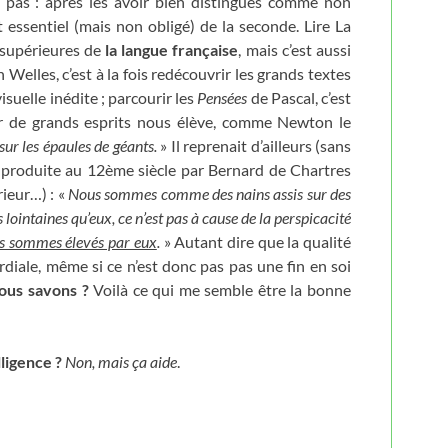
t pas : après les avoir bien distingués comme non
nt essentiel (mais non obligé) de la seconde. Lire La
s supérieures de
la langue française
, mais c’est aussi
n Welles, c’est à la fois redécouvrir les grands textes
suelle inédite ; parcourir les
Pensées
de Pascal, c’est
er de grands esprits nous élève, comme Newton le
 sur les épaules de géants.
» Il reprenait d’ailleurs (sans
t produite au 12ème siècle par Bernard de Chartres
rieur…) : «
Nous sommes comme des nains assis sur des
 lointaines qu’eux, ce n’est pas à cause de la perspicacité
us sommes élevés par eux
.
» Autant dire que
la qualité
rdiale, même si ce n’est donc pas pas une fin en soi
ous savons ?
Voilà ce qui me semble être la bonne
lligence ?
Non, mais ça aide
.