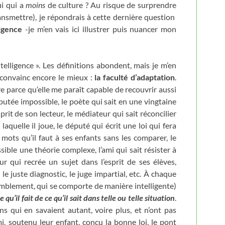
ui qui a
moins
de culture ? Au risque de surprendre
nsmettre), je répondrais à cette dernière question
ligence
-je m’en vais ici illustrer puis nuancer mon
elligence ». Les définitions abondent, mais je m’en
e convainc encore le mieux :
la faculté d’adaptation
.
re parce qu’elle me paraît capable de recouvrir aussi
utée impossible, le poète qui sait en une vingtaine
rit de son lecteur, le médiateur qui sait réconcilier
 laquelle il joue, le député qui écrit une loi qui fera
s mots qu’il faut à ses enfants sans les comparer, le
sible une théorie complexe, l’ami qui sait résister à
r qui recrée un sujet dans l’esprit de ses élèves,
 le juste diagnostic, le juge impartial, etc. À chaque
 humblement, qui se comporte de manière intelligente)
e qu’il fait de ce qu’il sait dans telle ou telle situation
.
 qui en savaient autant, voire plus, et n’ont pas
mi, soutenu leur enfant, conçu la bonne loi, le pont