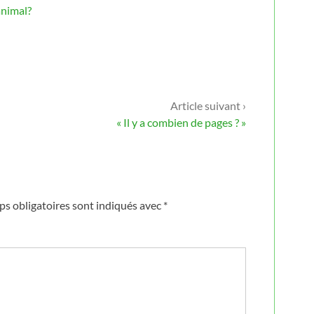
animal?
Article suivant ›
« Il y a combien de pages ? »
s obligatoires sont indiqués avec
*