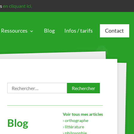
is
en cliquant ici.
Ressources
Blog
Infos / tarifs
Contact
Rechercher :
Voir tous mes articles
Blog
› orthographe
› littérature
› philosophie