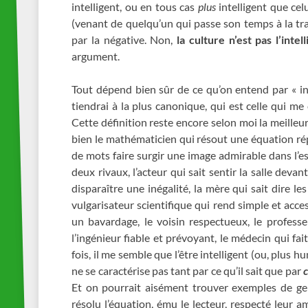
intelligent, ou en tous cas
plus
intelligent que cel
(venant de quelqu’un qui passe son temps à la tra
par la négative. Non,
la culture n’est pas l’intel
argument.
Tout dépend bien sûr de ce qu’on entend par « int
tiendrai à la plus canonique, qui est celle qui m
Cette définition reste encore selon moi la meilleu
bien le mathématicien qui résout une équation rép
de mots faire surgir une image admirable dans l’esp
deux rivaux, l’acteur qui sait sentir la salle devant
disparaître une inégalité, la mère qui sait dire le
vulgarisateur scientifique qui rend simple et acces
un bavardage, le voisin respectueux, le professeu
l’ingénieur fiable et prévoyant, le médecin qui fait
fois, il me semble que l’être intelligent (ou, plus
ne se caractérise pas tant par ce qu’il sait que par
c
Et on pourrait aisément trouver exemples de gens
résolu l’équation, ému le lecteur, respecté leur a