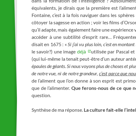
dans la formation de l’intelligence ? Absolumen
équivalents, je dirais que la première est l’alime
Fontaine, c’est à la fois naviguer dans les sphère
côtoyer la sagesse en action ; voir les films d’Orso
qu’il adapte, mais également faire une expérience vi
accéder à une subtilité d’esprit rare… Fréquent
disait en 1675 :
«
Si j’ai vu plus loin, c’est en montant
le savoir?) une image
déjà
utilisée par Pascal e
(qui lui-même la tenait peut-être d’un auteur anté
épaules de géants. Si nous voyons plus de choses et plus
de notre vue, ni de notre grandeur,
c’est parce que no
de l’aliment que l’on donne à son esprit est primo
que de l’alimenter.
Que ferons-nous de ce que n
question.
Synthèse de ma réponse.
La culture fait-elle l’inte
_