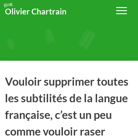
> Découvrez comment utiliser votre CPF pour financer votre
Blog
Olivier Chartrain
formation en français
en cliquant ici.
Passer
au
contenu
Vouloir supprimer toutes
les subtilités de la langue
française, c’est un peu
comme vouloir raser