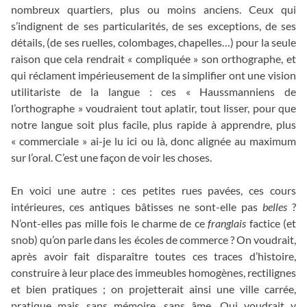
nombreux quartiers, plus ou moins anciens. Ceux qui
s’indignent de ses particularités, de ses exceptions, de ses
détails, (de ses ruelles, colombages, chapelles…) pour la seule
raison que cela rendrait « compliquée » son orthographe, et
qui réclament impérieusement de la simplifier ont une vision
utilitariste de la langue : ces « Haussmanniens de
l’orthographe » voudraient tout aplatir, tout lisser, pour que
notre langue soit plus facile, plus rapide à apprendre, plus
« commerciale » ai-je lu ici ou là, donc alignée au maximum
sur l’oral. C’est une façon de voir les choses.
En voici une autre : ces petites rues pavées, ces cours
intérieures, ces antiques bâtisses ne sont-elle pas
belles
?
N’ont-elles pas mille fois le charme de ce
franglais
factice (et
snob) qu’on parle dans les écoles de commerce ? On voudrait,
après avoir fait disparaître toutes ces traces d’histoire,
construire à leur place des immeubles homogènes, rectilignes
et bien pratiques ; on projetterait ainsi une ville carrée,
pratique mais sans mémoire, sans âme. Qui voudrait y