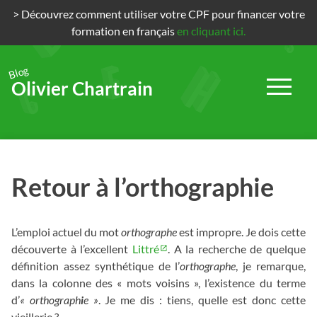
> Découvrez comment utiliser votre CPF pour financer votre
formation en français
en cliquant ici.
Blog
Olivier Chartrain
Passer
au
contenu
Retour à l’orthographie
L’emploi actuel du mot
orthographe
est impropre. Je dois cette
découverte à l’excellent
Littré
. A la recherche de quelque
définition assez synthétique de l’
orthographe
, je remarque,
dans la colonne des « mots voisins », l’existence du terme
d’
« orthograph
i
e »
. Je me dis : tiens, quelle est donc cette
vieillerie ?