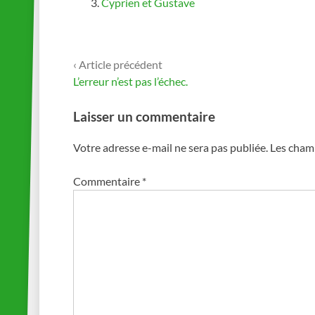
Cyprien et Gustave
‹ Article précédent
Navigation
L’erreur n’est pas l’échec.
de
Laisser un commentaire
l’article
Votre adresse e-mail ne sera pas publiée.
Les champ
Commentaire
*