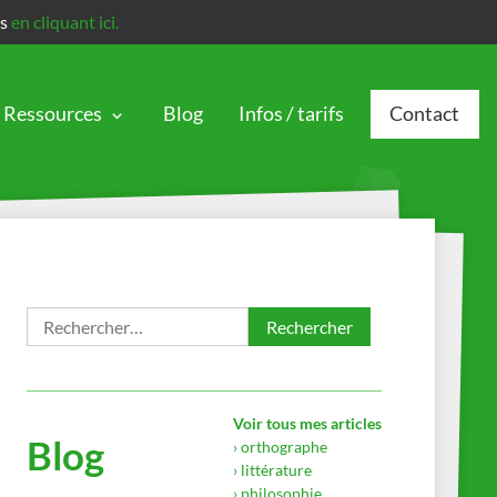
is
en cliquant ici.
Ressources
Blog
Infos / tarifs
Contact
Rechercher :
Voir tous mes articles
Blog
› orthographe
› littérature
› philosophie