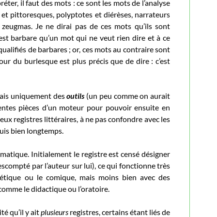
réter, il faut des mots : ce sont les mots de l’analyse
 et pittoresques, polyptotes et diérèses, narrateurs
s zeugmas. Je ne dirai pas de ces mots qu’ils sont
’est barbare qu’un mot qui ne veut rien dire et à ce
ualifiés de barbares ; or, ces mots au contraire sont
our du burlesque est plus précis que de dire : c’est
 mais uniquement des
outils
(un peu comme on aurait
entes pièces d’un moteur pour pouvoir ensuite en
ux registres littéraires, à ne pas confondre avec les
puis bien longtemps.
ématique. Initialement le registre est censé désigner
escompté par l’auteur sur lui), ce qui fonctionne très
hétique ou le comique, mais moins bien avec des
comme le didactique ou l’oratoire.
é qu’il y ait
plusieurs
registres, certains étant liés de