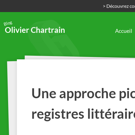
> Découvrez com
Blog
Olivier Chartrain
Accueil
Passer
au
contenu
Une approche pic
registres littérair