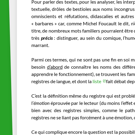
Pour parler des textes, pour les analyser, les interp
textuelle, drôles de bestioles aux noms incongrus
omniscients et réfutations, didascalies et autre
« barbares » car, comme Michel Foucault le dit, n
titre, de nombreux mots familiers pourraient être q
très
précis
: distinguer, au sein du comique, l’hum
marrant.
Parmi ces termes, qui ne sont pas une fin en soi
besoin
d’abord
de connaître les noms des différ
apprendre le fonctionnement), se trouvent les fame
registres de langue, et dont la
liste
fait débat de
C’est la définition même du registre qui est probl
l’
émotion
éprouvée par le lecteur (du moins l’effet 
bien avec des registres simples, comme le pat
registres ne se liant pas forcément à une émotion, 
Ce qui complique encore la question est la possibilit