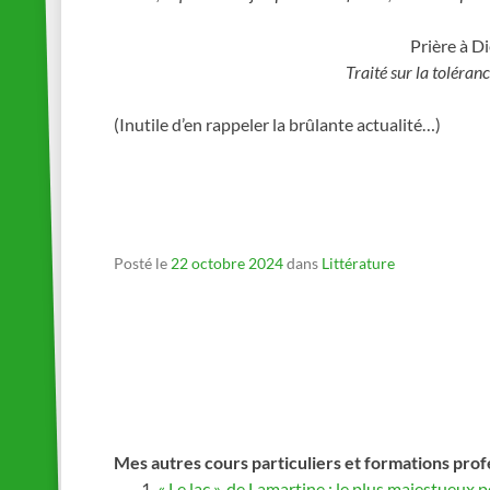
Prière à Di
Traité sur la toléran
(Inutile d’en rappeler la brûlante actualité…)
Posté le
22 octobre 2024
dans
Littérature
Mes autres cours particuliers et formations prof
« Le lac », de Lamartine : le plus majestueux