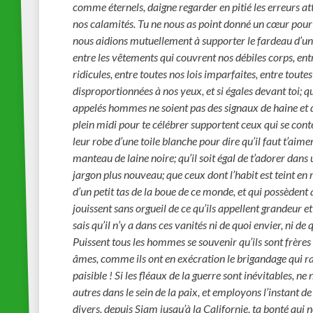
comme éternels, daigne regarder en pitié les erreurs at
nos calamités. Tu ne nous as point donné un cœur pour 
nous aidions mutuellement à supporter le fardeau d’une 
entre les vêtements qui couvrent nos débiles corps, entr
ridicules, entre toutes nos lois imparfaites, entre toute
disproportionnées à nos yeux, et si égales devant toi; q
appelés hommes ne soient pas des signaux de haine et d
plein midi pour te célébrer supportent ceux qui se cont
leur robe d’une toile blanche pour dire qu’il faut t’aim
manteau de laine noire; qu’il soit égal de t’adorer dan
jargon plus nouveau; que ceux dont l’habit est teint en 
d’un petit tas de la boue de ce monde, et qui possèdent
jouissent sans orgueil de ce qu’ils appellent grandeur et 
sais qu’il n’y a dans ces vanités ni de quoi envier, ni de q
Puissent tous les hommes se souvenir qu’ils sont frères 
âmes, comme ils ont en exécration le brigandage qui ravit
paisible ! Si les fléaux de la guerre sont inévitables, n
autres dans le sein de la paix, et employons l’instant d
divers, depuis Siam jusqu’à la Californie, ta bonté qui 