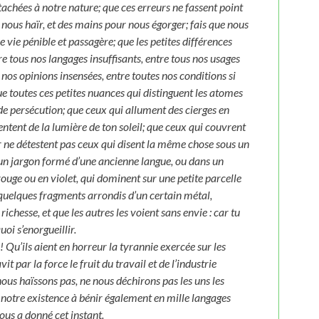
tachées à notre nature; que ces erreurs ne fassent point
nous haïr, et des mains pour nous égorger; fais que nous
vie pénible et passagère; que les petites différences
e tous nos langages insuffisants, entre tous nos usages
s nos opinions insensées, entre toutes nos conditions si
ue toutes ces petites nuances qui distinguent les atomes
e persécution; que ceux qui allument des cierges en
entent de la lumière de ton soleil; que ceux qui couvrent
er ne détestent pas ceux qui disent la même chose sous un
s un jargon formé d’une ancienne langue, ou dans un
rouge ou en violet, qui dominent sur une petite parcelle
 quelques fragments arrondis d’un certain métal,
richesse, et que les autres les voient sans envie : car tu
uoi s’enorgueillir.
! Qu’ils aient en horreur la tyrannie exercée sur les
 par la force le fruit du travail et de l’industrie
e nous haïssons pas, ne nous déchirons pas les uns les
e notre existence à bénir également en mille langages
nous a donné cet instant.