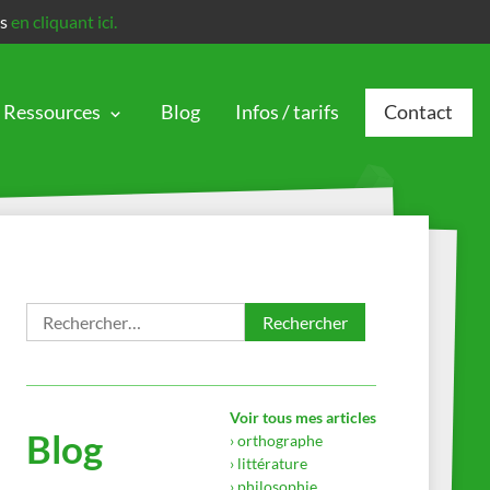
is
en cliquant ici.
Ressources
Blog
Infos / tarifs
Contact
Rechercher :
Voir tous mes articles
Blog
› orthographe
› littérature
› philosophie