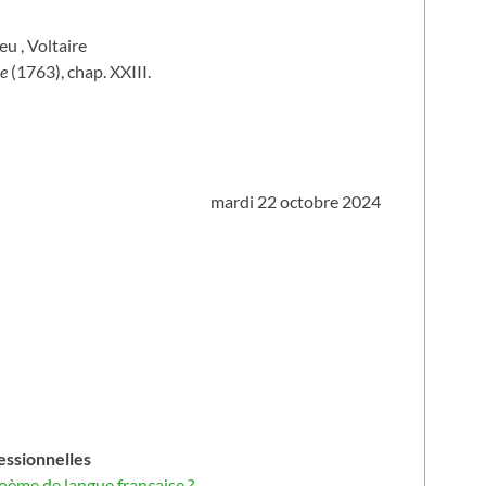
eu , Voltaire
ce
(1763), chap. XXIII.
mardi 22 octobre 2024
essionnelles
 poème de langue française ?