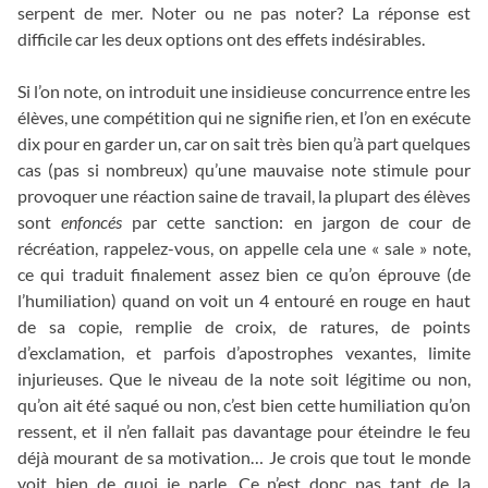
serpent de mer. Noter ou ne pas noter? La réponse est
difficile car les deux options ont des effets indésirables.
Si l’on note, on introduit une insidieuse concurrence entre les
élèves, une compétition qui ne signifie rien, et l’on en exécute
dix pour en garder un, car on sait très bien qu’à part quelques
cas (pas si nombreux) qu’une mauvaise note stimule pour
provoquer une réaction saine de travail, la plupart des élèves
sont
enfoncés
par cette sanction: en jargon de cour de
récréation, rappelez-vous, on appelle cela une « sale » note,
ce qui traduit finalement assez bien ce qu’on éprouve (de
l’humiliation) quand on voit un 4 entouré en rouge en haut
de sa copie, remplie de croix, de ratures, de points
d’exclamation, et parfois d’apostrophes vexantes, limite
injurieuses. Que le niveau de la note soit légitime ou non,
qu’on ait été saqué ou non, c’est bien cette humiliation qu’on
ressent, et il n’en fallait pas davantage pour éteindre le feu
déjà mourant de sa motivation… Je crois que tout le monde
voit bien de quoi je parle. Ce n’est donc pas tant de la