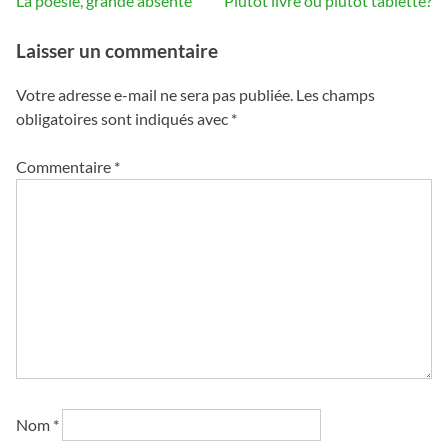
La poésie, grande absente
Plutôt livre ou plutôt tablette?
de
Laisser un commentaire
l’article
Votre adresse e-mail ne sera pas publiée.
Les champs
obligatoires sont indiqués avec
*
Commentaire
*
Nom
*