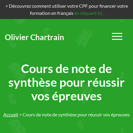
> Découvrez comment utiliser votre CPF pour financer votre
formation en français
en cliquant ici.
Olivier Chartrain
Passer
au
contenu
Cours de note de
synthèse pour réussir
vos épreuves
Accueil
>
Cours de note de synthèse pour réussir vos épreuves