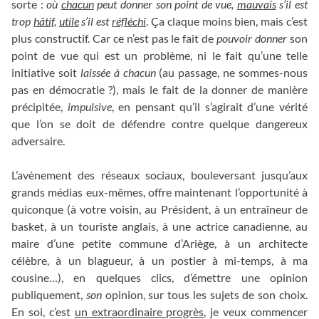
sorte :
où
chacun
peut donner son point de vue,
mauvais
s’il est
trop
hâtif
,
utile
s’il est
réfléchi
. Ça claque moins bien, mais c’est
plus constructif. Car ce n’est pas le fait de
pouvoir donner
son
point de vue qui est un problème, ni le fait qu’une telle
initiative soit
laissée à chacun
(au passage, ne sommes-nous
pas en démocratie ?), mais le fait de la donner de manière
précipitée,
impulsive
, en pensant qu’il s’agirait d’une vérité
que l’on se doit de défendre contre quelque dangereux
adversaire.
L’avènement des réseaux sociaux, bouleversant jusqu’aux
grands médias eux-mêmes, offre maintenant l’opportunité à
quiconque (à votre voisin, au Président, à un entraîneur de
basket, à un touriste anglais, à une actrice canadienne, au
maire d’une petite commune d’Ariège, à un architecte
célèbre, à un blagueur, à un postier à mi-temps, à ma
cousine…), en quelques clics, d’émettre une opinion
publiquement,
son
opinion, sur tous les sujets de son choix.
En soi, c’est
un extraordinaire progrès
, je veux commencer