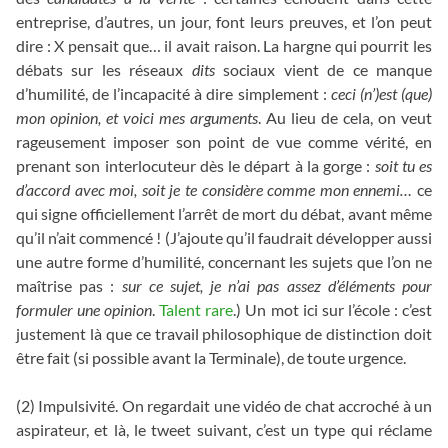
entreprise, d’autres, un jour, font leurs preuves, et l’on peut
dire : X pensait que… il avait raison. La hargne qui pourrit les
débats sur les réseaux
dits
sociaux vient de ce manque
d’humilité, de l’incapacité à dire simplement :
ceci (n’)est (que)
mon opinion, et voici mes arguments
. Au lieu de cela, on veut
rageusement imposer son point de vue comme vérité, en
prenant son interlocuteur dès le départ à la gorge :
soit tu es
d’accord avec moi, soit je te considère comme mon ennemi…
ce
qui signe officiellement l’arrêt de mort du débat, avant même
qu’il n’ait commencé ! (J’ajoute qu’il faudrait développer aussi
une autre forme d’humilité, concernant les sujets que l’on ne
maîtrise pas :
sur ce sujet, je n’ai pas assez d’éléments pour
formuler une opinion
.
Talent rare
.) Un mot ici sur l’école : c’est
justement là que ce travail philosophique de distinction doit
être fait (si possible avant la Terminale), de toute urgence.
(2) Impulsivité. On regardait une vidéo de chat accroché à un
aspirateur, et là, le tweet suivant, c’est un type qui réclame