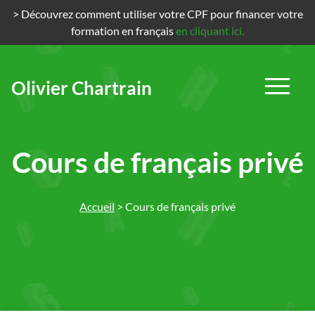
> Découvrez comment utiliser votre CPF pour financer votre
formation en français
en cliquant ici.
Olivier Chartrain
Passer
au
contenu
Cours de français privé
Accueil
>
Cours de français privé