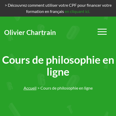
> Découvrez comment utiliser votre CPF pour financer votre
formation en français
en cliquant ici.
Olivier Chartrain
Passer
au
contenu
Cours de philosophie en
ligne
Accueil
>
Cours de philosophie en ligne